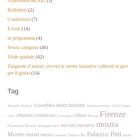
Assemblea dei soci
(3)
Bollettino
(2)
Conferenze
(7)
Eventi
(14)
in programma
(4)
Senza categoria
(46)
Visite guidate
(42)
Zingarate d’autore, ovvero le nostre iniziative culturali in giro
per il globo
(14)
Tag
associazione
Assemblea
Arsenali Medicei
Associazionismo
Caffè Ussaro
Firenze
chiusura
conferenze
cultura
calici
Convegno
Diocesi
mostra
incontri
iniziative
Fondazione Bruschi
Immagini sacre
Palazzo Pitti
Mostre
musei
museo
ostensori
Palazzo Blu
parati