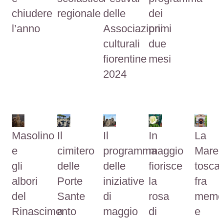
chiudere
regionale
delle
dei
l’anno
Associazioni
primi
culturali
due
fiorentine
mesi
2024
Masolino
Il
Il
In
La
e
cimitero
programma
maggio
Mar
gli
delle
delle
fiorisce
tosc
albori
Porte
iniziative
la
fra
del
Sante
di
rosa
memo
Rinascimento
a
maggio
di
e