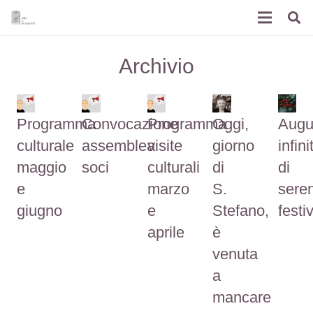
Archivio
Programma
Convocazione
Programma
Oggi,
Augu
culturale
assemblea
visite
giorno
infinit
maggio
soci
culturali
di
di
e
marzo
S.
sere
giugno
e
Stefano,
festiv
aprile
è
venuta
a
mancare