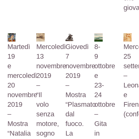
giov
Martedì
Mercoledì
Giovedì
8-
Merc
19
13
7
9
25
e
novembre
novembre
ottobre
sett
mercoledì
2019
2019
e
–
20
–
–
23-
Leon
novembre
“Il
Mostra
24
e
2019
volo
“Plasmato
ottobre
Fire
–
senza
dal
–
(con
Mostra
motore,
fuoco.
Gita
“Natalia
sogno
La
in