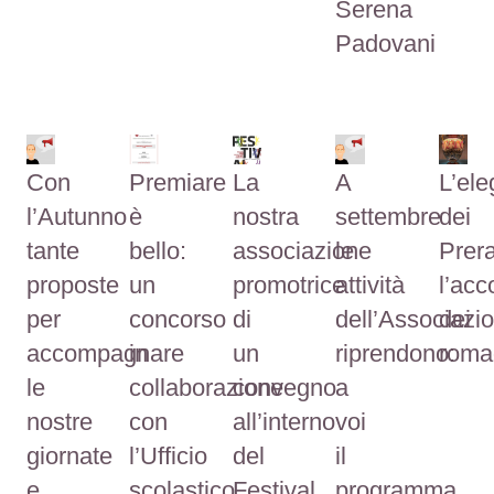
Serena
Padovani
Con
Premiare
La
A
L’el
l’Autunno
è
nostra
settembre
dei
tante
bello:
associazione
le
Preraf
proposte
un
promotrice
attività
l’acc
per
concorso
di
dell’Associazi
dei
accompagnare
in
un
riprendono:
roma
le
collaborazione
convegno
a
nostre
con
all’interno
voi
giornate
l’Ufficio
del
il
e
scolastico
Festival
programma