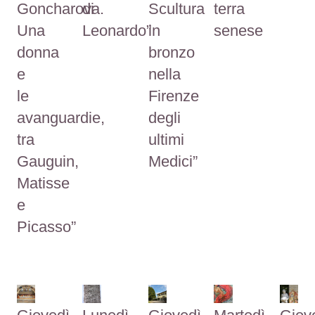
Goncharova.
di
Scultura
terra
Una
Leonardo”
in
senese
donna
bronzo
e
nella
le
Firenze
avanguardie,
degli
tra
ultimi
Gauguin,
Medici”
Matisse
e
Picasso”