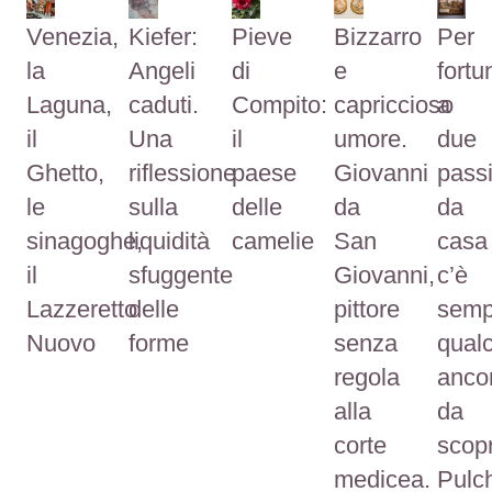
Venezia,
Kiefer:
Pieve
Bizzarro
Per
la
Angeli
di
e
fortu
Laguna,
caduti.
Compito:
capriccioso
a
il
Una
il
umore.
due
Ghetto,
riflessione
paese
Giovanni
pass
le
sulla
delle
da
da
sinagoghe,
liquidità
camelie
San
casa
il
sfuggente
Giovanni,
c’è
Lazzeretto
delle
pittore
semp
Nuovo
forme
senza
qual
regola
anco
alla
da
corte
scopr
medicea.
Pulc