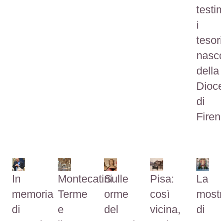
testi
i
tesor
nasco
della
Dioc
di
Firen
In
Montecatini
Sulle
Pisa:
La
memoria
Terme
orme
così
most
di
e
del
vicina,
di