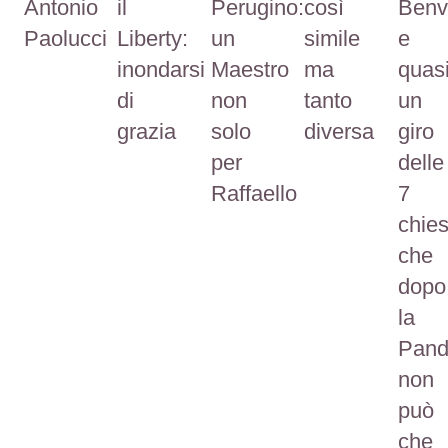
Antonio
il
Perugino:
così
Benv
Paolucci
Liberty:
un
simile
e
inondarsi
Maestro
ma
quas
di
non
tanto
un
grazia
solo
diversa
giro
per
delle
Raffaello
7
chies
che
dopo
la
Pand
non
può
che