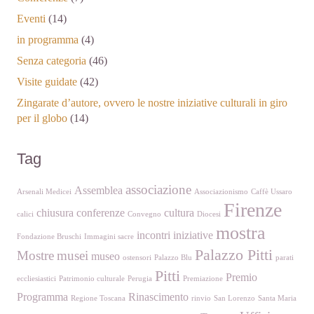
Eventi
(14)
in programma
(4)
Senza categoria
(46)
Visite guidate
(42)
Zingarate d’autore, ovvero le nostre iniziative culturali in giro
per il globo
(14)
Tag
associazione
Assemblea
Arsenali Medicei
Associazionismo
Caffè Ussaro
Firenze
chiusura
conferenze
cultura
calici
Convegno
Diocesi
mostra
incontri
iniziative
Fondazione Bruschi
Immagini sacre
Palazzo Pitti
Mostre
musei
museo
ostensori
Palazzo Blu
parati
Pitti
Premio
eccliesiastici
Patrimonio culturale
Perugia
Premiazione
Programma
Rinascimento
Regione Toscana
rinvio
San Lorenzo
Santa Maria