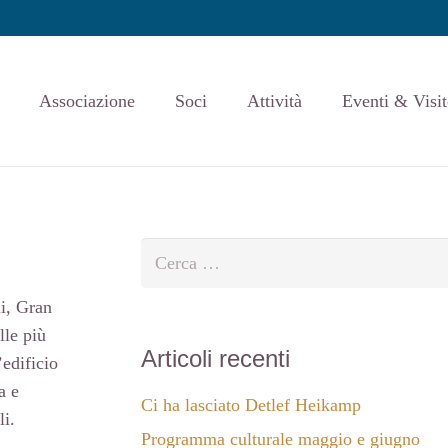
Associazione
Soci
Attività
Eventi & Visit
Ricerca
per:
li, Gran
lle più
Articoli recenti
’edificio
a e
Ci ha lasciato Detlef Heikamp
li.
Programma culturale maggio e giugno