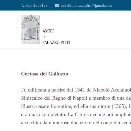
055 2658123
amicidipalazzopitti@gmail.com
phone
Certosa del Galluzzo
Fu edificata a partire dal 1341 da Niccolò Acciaiuo
Siniscalco del Regno di Napoli e membro di una de
illustri casate fiorentine, ed alla sua morte (1365), l
era quasi completato. La Certosa venne poi ampliat
arricchita da numerose donazioni nel corso dei seco