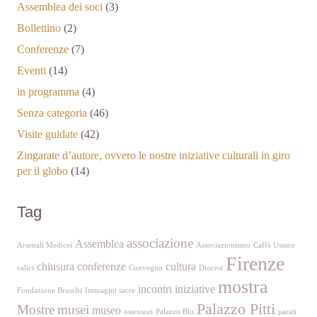
Assemblea dei soci
(3)
Bollettino
(2)
Conferenze
(7)
Eventi
(14)
in programma
(4)
Senza categoria
(46)
Visite guidate
(42)
Zingarate d’autore, ovvero le nostre iniziative culturali in giro
per il globo
(14)
Tag
associazione
Assemblea
Arsenali Medicei
Associazionismo
Caffè Ussaro
Firenze
chiusura
conferenze
cultura
calici
Convegno
Diocesi
mostra
incontri
iniziative
Fondazione Bruschi
Immagini sacre
Palazzo Pitti
Mostre
musei
museo
ostensori
Palazzo Blu
parati