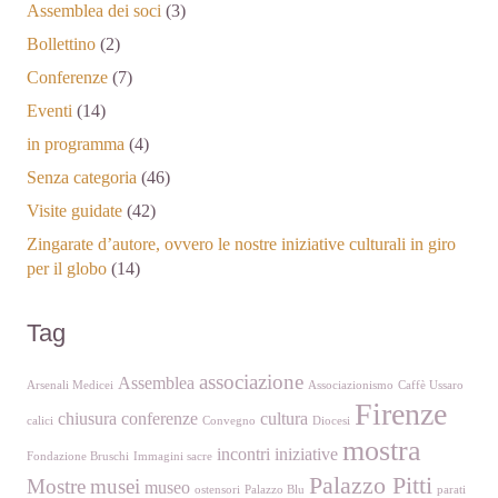
Assemblea dei soci
(3)
Bollettino
(2)
Conferenze
(7)
Eventi
(14)
in programma
(4)
Senza categoria
(46)
Visite guidate
(42)
Zingarate d’autore, ovvero le nostre iniziative culturali in giro
per il globo
(14)
Tag
associazione
Assemblea
Arsenali Medicei
Associazionismo
Caffè Ussaro
Firenze
chiusura
conferenze
cultura
calici
Convegno
Diocesi
mostra
incontri
iniziative
Fondazione Bruschi
Immagini sacre
Palazzo Pitti
Mostre
musei
museo
ostensori
Palazzo Blu
parati