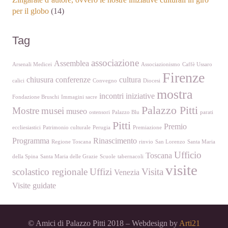
per il globo
(14)
Tag
associazione
Assemblea
Arsenali Medicei
Associazionismo
Caffè Ussaro
Firenze
chiusura
conferenze
cultura
calici
Convegno
Diocesi
mostra
incontri
iniziative
Fondazione Bruschi
Immagini sacre
Palazzo Pitti
Mostre
musei
museo
ostensori
Palazzo Blu
parati
Pitti
Premio
eccliesiastici
Patrimonio culturale
Perugia
Premiazione
Programma
Rinascimento
Regione Toscana
rinvio
San Lorenzo
Santa Maria
Ufficio
Toscana
della Spina
Santa Maria delle Grazie
Scuole
tabernacoli
visite
scolastico regionale
Uffizi
Visita
Venezia
Visite guidate
© Amici di Palazzo Pitti 2018 – Webdesign by
Arti21