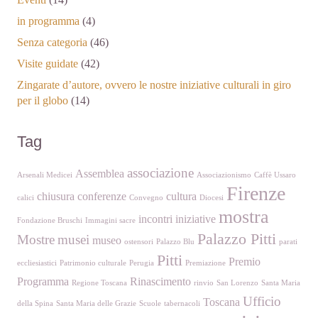
in programma
(4)
Senza categoria
(46)
Visite guidate
(42)
Zingarate d’autore, ovvero le nostre iniziative culturali in giro
per il globo
(14)
Tag
associazione
Assemblea
Arsenali Medicei
Associazionismo
Caffè Ussaro
Firenze
chiusura
conferenze
cultura
calici
Convegno
Diocesi
mostra
incontri
iniziative
Fondazione Bruschi
Immagini sacre
Palazzo Pitti
Mostre
musei
museo
ostensori
Palazzo Blu
parati
Pitti
Premio
eccliesiastici
Patrimonio culturale
Perugia
Premiazione
Programma
Rinascimento
Regione Toscana
rinvio
San Lorenzo
Santa Maria
Ufficio
Toscana
della Spina
Santa Maria delle Grazie
Scuole
tabernacoli