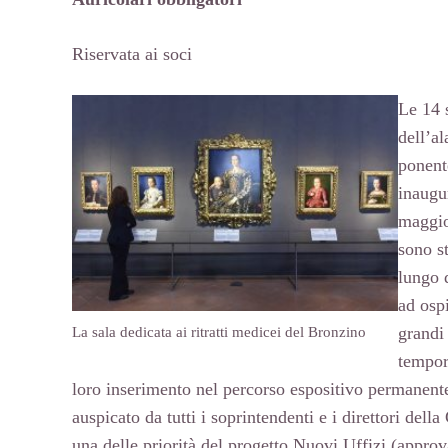
Riservata ai soci
Le 14 
dell’al
ponent
inaugu
maggio
sono st
lungo 
ad ospi
grandi
La sala dedicata ai ritratti medicei del Bronzino
tempor
loro inserimento nel percorso espositivo permanent
auspicato da tutti i soprintendenti e i direttori della 
una delle priorità del progetto Nuovi Uffizi (approv