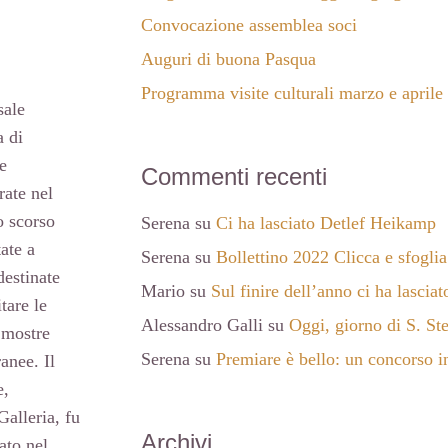
Convocazione assemblea soci
Auguri di buona Pasqua
Programma visite culturali marzo e aprile
sale
a di
e
Commenti recenti
rate nel
 scorso
Serena
su
Ci ha lasciato Detlef Heikamp
ate a
Serena
su
Bollettino 2022 Clicca e sfoglia
destinate
Mario
su
Sul finire dell’anno ci ha lasci
tare le
Alessandro Galli
su
Oggi, giorno di S. St
 mostre
Serena
su
Premiare è bello: un concorso in
anee. Il
e,
Galleria, fu
Archivi
ato nel