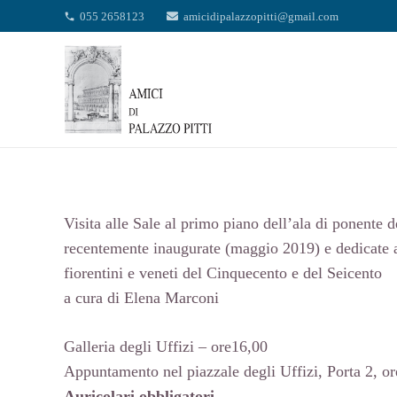
055 2658123
amicidipalazzopitti@gmail.com
phone
Visita alle Sale al primo piano dell’ala di ponente d
recentemente inaugurate (maggio 2019) e dedicate a
fiorentini e veneti del Cinquecento e del Seicento
a cura di Elena Marconi
Galleria degli Uffizi – ore16,00
Appuntamento nel piazzale degli Uffizi, Porta 2, or
Auricolari obbligatori